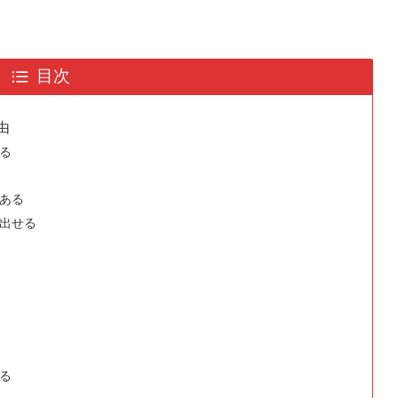
目次
由
る
ある
出せる
る